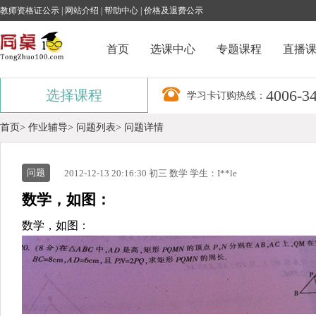
教师资格证公示
|
网站介绍
|
帮助中心
|
价格及退费公示
首页
选课中心
专题课程
直播
4006-3
选择课程
学习卡订购热线：
首页>
作业辅导>
问题列表>
问题详情
问题
2012-12-13 20:16:30 初三 数学 学生：I**le
数学，如图：
数学，如图：